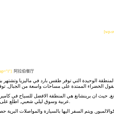
[wp-
rap="i"]
阿拉伯餐厅
المنطقة الوحيدة التي توفر طقس بارد في ماليزيا وتشتهر ب
شانغ, حيث ان برينشانغ هي المنطقة الافضل للسياح في كام
عربية وسوق ليلي شعبي, اطلع على فندق افليون كاميرون هايلاند الذي يقع في وسط برينشانغ.
 على بعد حوالي 280 كيلومتر من كوالالمبور, ويتم السفر اليها بالسيارة وال