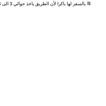
2020 年
بالسفر لها باكرا لأن الطريق ياخذ حوالي 3 الى 4 ساعات سفر, احرص على حجز فندق قبل التوجه الى كاميرون, وهذه بعض