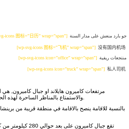
جو بارد منعش على مدار السنة
svg-icons 图标=”日历” wrap=”span”]
[wp-svg-icons 图标=”飞机” wrap=”span”]
没有国内机场
منتجعات ريفية
[wp-svg-icons icon=”office” wrap=”span”]
[wp-svg-icons icon=”truck” wrap=”span”]
私人司机
مرتفعات كاميرون هايلاند او جبال كاميرون, هي 
والاستمتاع بالمناظر الساحرة لهذه الحقول الخضراء الممتدة على مساحات واسعة من الجبال, توفر جبال كاميرون هايلاند مهرب من العالم المزدحم والأبراج.
بالنسبة للاقامة ينصح بالاقامة في منطقة قريبة من برين
تقع جبال كاميرون