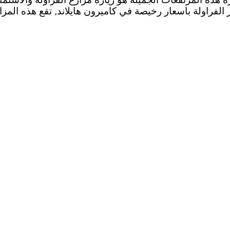
ر الفراولة باسعار رخيصة في كاميرون هايلاند, تقع هذه الم