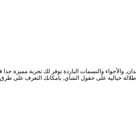
متع بالمساحات الخضراء الواسعة على مساحة 8000 فدان, والأجواء والنسمات الباردة تو
ع اطلالة خيالية على حقول الشاي, بامكانك التعرف على ط