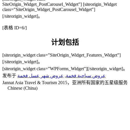
SiteOrigin_Widget_PostCarousel_Widget”] [siteorigin_Widget
class="SiteOrigin_Widget_PostCarousel_Widget"]
[/siteorigin_widget]。
[表格 ID=6/]
计划包括
[siteorigin_widget class=”SiteOrigin_Widget_Features_Widget”]
[/siteorigin_widget]。
[siteorigin_widget class=”WPForms_Widget”]
[/siteorigin_widget]。
发布于
عروض شهر عسل فخمة
,
عروض سياحية فخمة
Jannat Asia Travel & Tourism 2015，亚洲所有国家的五星级服务
Chinese (China)