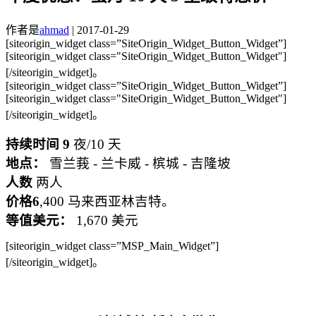
作者是
ahmad
|
2017-01-29
[siteorigin_widget class=”SiteOrigin_Widget_Button_Widget”]
[siteorigin_widget class="SiteOrigin_Widget_Button_Widget"]
[/siteorigin_widget]。
[siteorigin_widget class=”SiteOrigin_Widget_Button_Widget”]
[siteorigin_widget class="SiteOrigin_Widget_Button_Widget"]
[/siteorigin_widget]。
持续时间
9
夜/10 天
地点：
雪兰莪 - 兰卡威 - 槟城 - 吉隆坡
人数
两人
价格6
,400 马来西亚林吉特。
等值美元：
1,670 美元
[siteorigin_widget class=”MSP_Main_Widget”]
[/siteorigin_widget]。