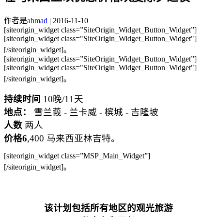
作者是
ahmad
|
2016-11-10
[siteorigin_widget class=”SiteOrigin_Widget_Button_Widget”]
[siteorigin_widget class="SiteOrigin_Widget_Button_Widget"]
[/siteorigin_widget]。
[siteorigin_widget class=”SiteOrigin_Widget_Button_Widget”]
[siteorigin_widget class="SiteOrigin_Widget_Button_Widget"]
[/siteorigin_widget]。
持续时间
10晚/11天
地点：
雪兰莪 - 兰卡威 - 槟城 - 吉隆坡
人数
两人
价格6
,400 马来西亚林吉特。
[siteorigin_widget class=”MSP_Main_Widget”]
[/siteorigin_widget]。
该计划包括所有地区的观光旅游