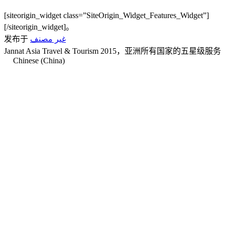
[siteorigin_widget class=”SiteOrigin_Widget_Features_Widget”]
[/siteorigin_widget]。
发布于
غير مصنف
Jannat Asia Travel & Tourism 2015，亚洲所有国家的五星级服务
Chinese (China)