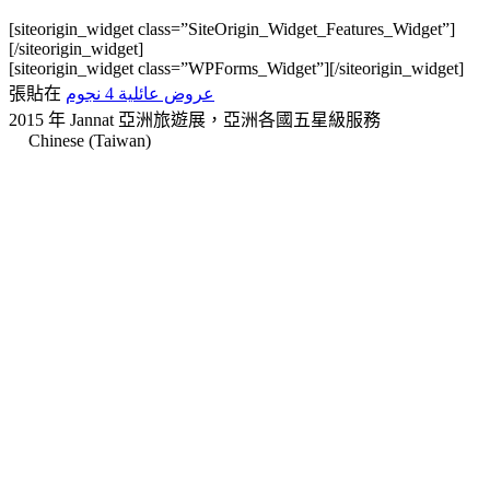
[siteorigin_widget class=”SiteOrigin_Widget_Features_Widget”]
[/siteorigin_widget]
[siteorigin_widget class=”WPForms_Widget”]
[/siteorigin_widget]
張貼在
عروض عائلية 4 نجوم
2015 年 Jannat 亞洲旅遊展，亞洲各國五星級服務
Chinese (Taiwan)