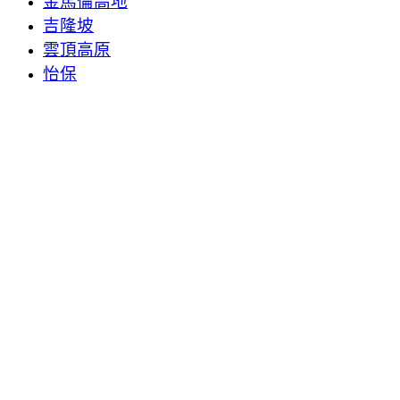
金馬倫高地
吉隆坡
雲頂高原
怡保