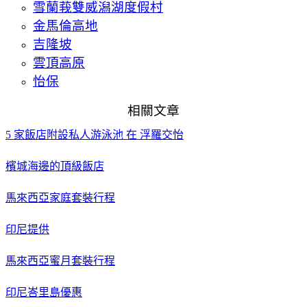
雪蘭莪雙威潟湖度假村
金馬倫高地
吉隆坡
雲頂高原
怡保
相關文章
5 家飯店附設私人游泳池 在 浮羅交怡
檳城海邊的頂級飯店
馬來西亞家庭套裝行程
印尼提供
馬來西亞蜜月套裝行程
印尼峇里島優惠