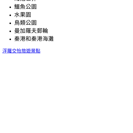
鱷魚公園
水果園
鳥類公園
曼加羅夫郵輪
秦港和秦港海灘
浮羅交怡旅遊景點