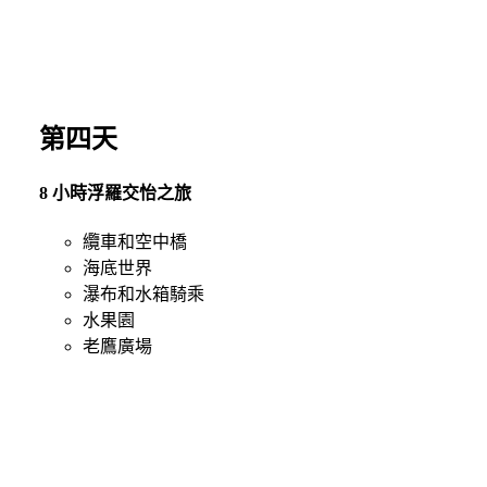
第四天
8 小時浮羅交怡之旅
纜車和空中橋
海底世界
瀑布和水箱騎乘
水果園
老鷹廣場