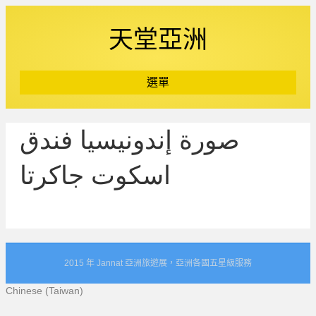
天堂亞洲
選單
صورة إندونيسيا فندق
اسكوت جاكرتا
2015 年 Jannat 亞洲旅遊展，亞洲各國五星級服務
Chinese (Taiwan)