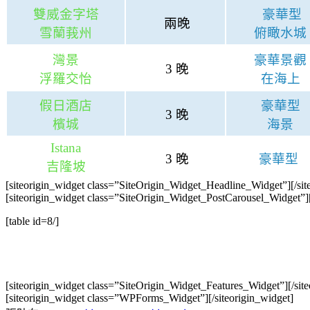
雙威金字塔
豪華型
兩晚
雪蘭莪州
俯瞰水城
灣景
豪華景觀
3 晚
浮羅交怡
在海上
假日酒店
豪華型
3 晚
檳城
海景
Istana
3 晚
豪華型
吉隆坡
[siteorigin_widget class=”SiteOrigin_Widget_Headline_Widget”]
[/si
[siteorigin_widget class=”SiteOrigin_Widget_PostCarousel_Widget”]
[table id=8/]
[siteorigin_widget class=”SiteOrigin_Widget_Features_Widget”]
[/sit
[siteorigin_widget class=”WPForms_Widget”]
[/siteorigin_widget]