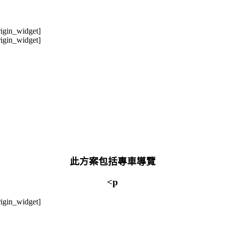
origin_widget]
origin_widget]
此方案包括專車導覽
<p
origin_widget]