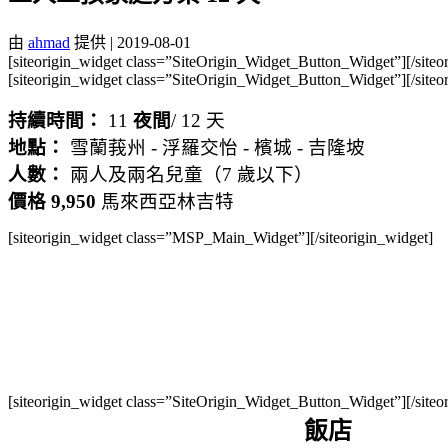
由
ahmad
提供
|
2019-08-01
[siteorigin_widget class=”SiteOrigin_Widget_Button_Widget”]
[/site
[siteorigin_widget class=”SiteOrigin_Widget_Button_Widget”]
[/site
持續時間：
11
夜間
/ 12 天
地點：
雪蘭莪州 - 浮羅交怡 - 檳城 - 吉隆坡
人數：
兩人及兩名兒童（7 歲以下）
價格 9,950
馬來西亞林吉特
[siteorigin_widget class=”MSP_Main_Widget”]
[/siteorigin_widget]
[siteorigin_widget class=”SiteOrigin_Widget_Button_Widget”]
[/site
飯店