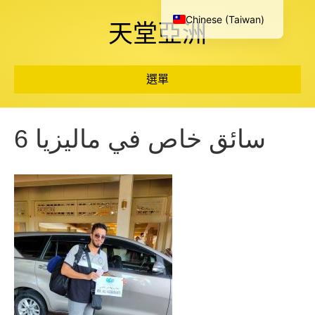
Chinese (Taiwan)
天堂亞洲
選單
سائق خاص في ماليزيا 6