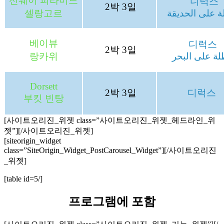
선웨이 피라미드
디럭스
2박 3일
셀랑고르
 على الحديقة
베이뷰
디럭스
2박 3일
랑카위
ة على البحر
Dorsett
2박 3일
디럭스
부킷 빈탕
[사이트오리진_위젯 class=”사이트오리진_위젯_헤드라인_위
젯”]
[/사이트오리진_위젯]
[siteorigin_widget
class=”SiteOrigin_Widget_PostCarousel_Widget”]
[/사이트오리진
_위젯]
[table id=5/]
프로그램에 포함