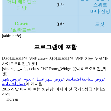
거니 레지던스
3박
스위트
페낭
바다 전망
Dorsett
3박
도싯
쿠알라룸푸르
[table id=8/]
프로그램에 포함
[사이트오리진_위젯 class=”사이트오리진_위젯_기능_위젯”]
[/
사이트오리진_위젯]
[siteorigin_widget class=”WPForms_Widget”]
[/사이트오리진_위
젯]
عروض شهر
,
عروض شهر عسل 4 نجوم
,
عروض سياحية اقتصادية
عسل اقتصادية
에 게시됨
2015 잔낫 아시아 여행 & 관광, 아시아 전 국가 5성급 서비스
선정
Korean