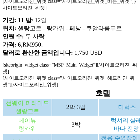
[사이트오리진_위젯 class=”사이트오리진_위젯_버튼_위젯”]
[/
사이트오리진_위젯]
기간:
11
밤
/ 12일
위치:
셀랑고르 - 랑카위 - 페낭 - 쿠알라룸푸르
인원 수:
두 사람
가격: 6
,RM950.
달러로 환산한 금액입니다:
1,750 USD
[siteorigin_widget class=”MSP_Main_Widget”]
[/사이트오리진_위
젯]
[사이트오리진_위젯 class=”사이트오리진_위젯_헤드라인_위
젯”]
[/사이트오리진_위젯]
호텔
선웨이 피라미드
2박 3일
디럭스
셀랑고르
베이뷰
럭셔리 샬
3박
랑카위
바다 전망
전용 수영장이