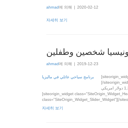
ahmad
에 의해
|
2020-02-12
자세히 보기
ahmad
에 의해
|
2019-12-23
[siteorigin_wi
[/siteorigin_widget]  7 ايام الموقع : بونشاك الجبل – جاكرتا
باندونغ عدد الاشخاص : شخصين + طفلين السعر : 1,340 دولار امريكي
[siteorigin_widget class=”SiteOrigin_Widget_Hea
자세히 보기