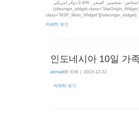
الموقع : بونشاك الجبل – جاكرتا – باندونغ – جزيرة بالي عدد الاشخاص : شخصين السعر : 2,400 دولار امريكي
[siteorigin_widget class=”SiteOrigin_Widget
class=”MSP_Main_Widget”][/
자세히 보기
인도네시아 10일 가
ahmad
에 의해
|
2019-12-22
자세히 보기