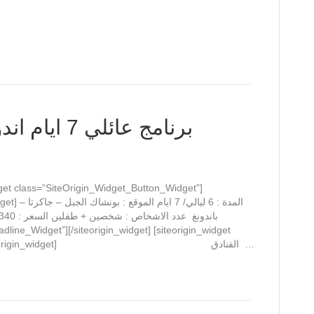
برنامج عائلي 7 ايام اندونيسيا شخصين وطفلين
dget class=”SiteOrigin_Widget_Button_Widget”]
المدة : 6 ليالي/ –
dline_Widget”][/siteorigin_widget] [siteorigin_widget
class=”SiteOrigin_Widget_Slider_Widget”][/siteorigin_widget] الفنادق …