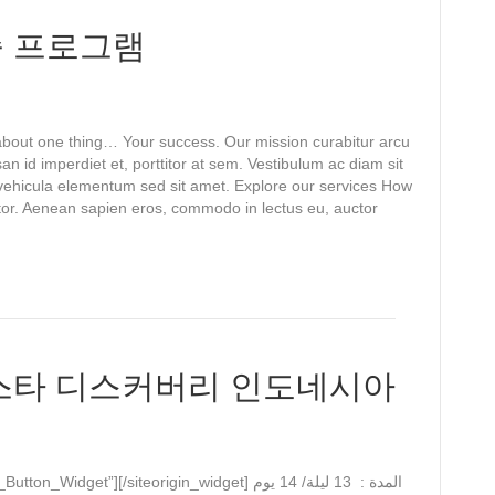
족 프로그램
bout one thing… Your success. Our mission curabitur arcu
an id imperdiet et, porttitor at sem. Vestibulum ac diam sit
ehicula elementum sed sit amet. Explore our services How
or. Aenean sapien eros, commodo in lectus eu, auctor
 스타 디스커버리 인도네시아
t”][/siteorigin_widget] المدة : 13 ليلة/ 14 يوم