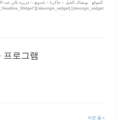
_Headline_Widget”][/siteorigin_widget] [siteorigin_widget
siteorigin_widget] …
족 프로그램
이전 글 »