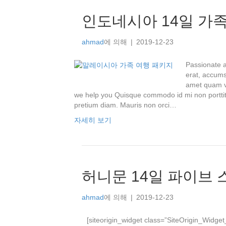
인도네시아 14일 가
ahmad
에 의해
|
2019-12-23
Passionate a
erat, accums
amet quam v
we help you Quisque commodo id mi non porttit
pretium diam. Mauris non orci…
자세히 보기
허니문 14일 파이브
ahmad
에 의해
|
2019-12-23
[siteorigin_widget class=”SiteOrigin_Widget_Button_Widge