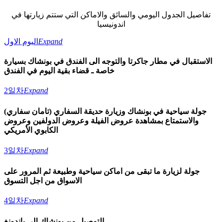
تفاصيل الجدول اليومي والسائق والاماكن التي ستتم زيارتها في
اندونيسيا
Expand
اليوم الاول
الاستقبال في مطار جاكرتا والتوجه الى الفندق في بونشاك بسيارة
خاصة ـ قضاء بقية اليوم في الفندق
2일차
Expand
جولة سياحية في بونشاك وزيارة حديقة السفاري (تامان سفاري)
والاستمتاع بمشاهدة عروض الفيلة وعروض الدولفين وعروض
الكابوي الأمريكي
3일차
Expand
جولة لزيارة ما تبقى من اماكن سياحية وطبيعة ثم المرور على
الاسواق من اجل التسوق
4일차
Expand
التوصيل من بونشاك الى باندونغ