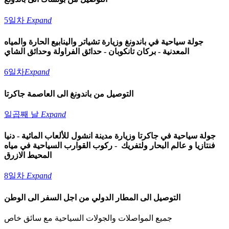
5일차
Expand
جولة سياحية في باندونغ وزيارة تشياتر والينابيع الحارة والمياه
المعدنية - بركان تانكوبان - حدائق الفراولة وحدائق الشاي
6일차
Expand
التوصيل من باندونغ الى العاصمة جاكرتا
일곱째 날
Expand
جولة سياحية في جاكرتا وزيارة مدينة انشول للألعاب المائية - دنيا
فنتازيا و عالم البحار ولتفريك - ركوب القوارب السياحية في مياه
المحيط الازرق
8일차
Expand
التوصيل الى المطار الدولي من اجل السفر الى الوطن
جميع المواصلات والجولات السياحية مع سائق خاص