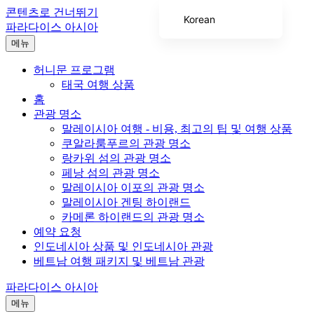
콘텐츠로 건너뛰기
Korean
파라다이스 아시아
English
메뉴
Chinese (Taiwan)
허니문 프로그램
태국 여행 상품
Japanese
홈
Chinese (China)
관광 명소
말레이시아 여행 - 비용, 최고의 팁 및 여행 상품
Arabic
쿠알라룸푸르의 관광 명소
랑카위 섬의 관광 명소
페낭 섬의 관광 명소
말레이시아 이포의 관광 명소
말레이시아 겐팅 하이랜드
카메론 하이랜드의 관광 명소
예약 요청
인도네시아 상품 및 인도네시아 관광
베트남 여행 패키지 및 베트남 관광
파라다이스 아시아
메뉴