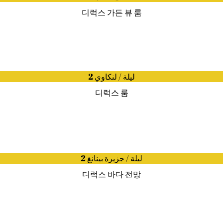
디럭스 가든 뷰 룸
2 ليلة / لنكاوي
디럭스 룸
2 ليلة / جزيرة بينانغ
디럭스 바다 전망