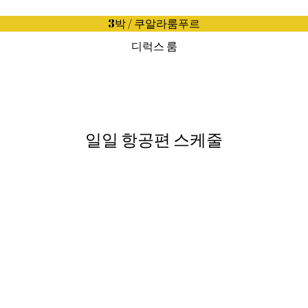
3박 / 쿠알라룸푸르
디럭스 룸
일일 항공편 스케줄