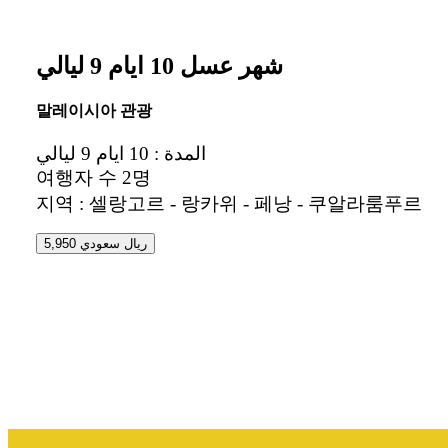
شهر عسل 10 ايام 9 ليالي
말레이시아 관광
المدة : 10 ايام 9 ليالي
여행자 수 2명
지역 : 셀랑고르 - 랑카위 - 페낭 - 쿠알라룸푸르
5,950 ريال سعودي