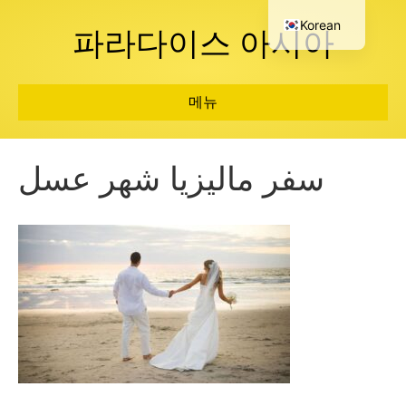
Korean
파라다이스 아시아
메뉴
سفر ماليزيا شهر عسل