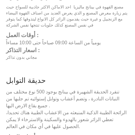
مصنع القهوة في بينانج ماليزيا احد الاماكن الاكثر جاذبية للسواح حيث
يتم زيارة معرض المصنع و الذي يعرض العديد من اصناف القهوة البيضاء
مع الزنجبيل و غيرة حيث يقدمون الزائر كل الانواع ليتذوقها كما يتوفر
في نفس المصنع كذلك حلويات تنتجها نفس الشركة
أوقات العمل :
يومياً من الساعة 09:00 صباحاً حتى 10:00 مساءاً
اسعار التذاكر :
مجاني بدون تذاكر
حديقة التوابل
تنفرد الحديقة الشهيرة في بينانج بوجود 500 نوع مختلف من
النباتات النادرة ، وتضم أعشاب وتوابل إستوائيه تم جلبها من
جميع بقاع الارض اليها .
الرائحة الطيبة الذكية المنبعثه من الاعشاب الطبية هناك تحديدا،
تعطي الزائر شعور بالهدوء والسكينة والاسترخاء لا يمكن
الحصول عليها في أي مكان في العالم.