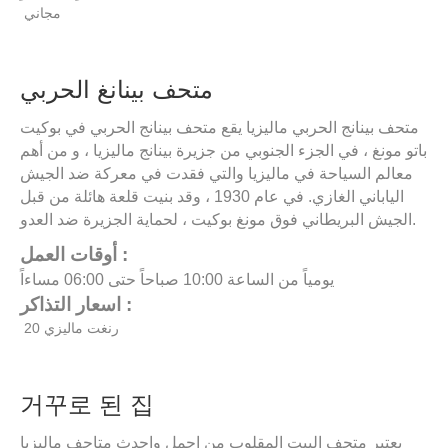
مجاني
متحف بينانغ الحربي
متحف بينانج الحربي ماليزيا يقع متحف بينانج الحربي في بوكيت
باتو مونغ ، في الجزء الجنوبي من جزيرة بينانج ماليزيا ، و من أهم
معالم السياحة في ماليزيا والتي فقدت في معركة ضد الجيش
الياباني الغازي. في عام 1930 ، وقد بنيت قلعة هائلة من قبل
الجيش البريطاني فوق مونغ بوكيت ، لحماية الجزيرة ضد العدو.
أوقات العمل :
يومياً من الساعة 10:00 صباحاً حتى 06:00 مساءاً
اسعار التذاكر :
20 رنغت ماليزي
거꾸로 된 집
يعتبر متحف البيت المقلوب من اجمل واحدث متاحف ماليزيا