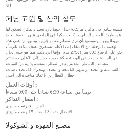
젯]
페낭 고원 및 산악 철도
هضبة بينانق في ماليزيا مرتفعة جدا ، جوها بارد نسبيا ، يمكن الصعود لها
عن طريق القطار الجبلى ، وكانت حكرا فى الماضى على الطبقة الغنية
لبريطانيين .. وتستطيع أن ترى معظم معالم جزيرة بينانق من على هذه
الهضبة ، الرحلة من الأسفل إلى الأعلى تستغرق نصف ساعة تقريباً ،
تقع علي ارتفاع 830 متر (2750 قدم) وإنها ابرد بكثير مما هو عليه الحال
في المدينة و يوجد في الهضبة سكة حديد ياخذك الى الاعلى حيث تتم
مشاهدة المناظر الخلابة, يغادر القطار المحطة بداية من الساعة
السادسة و النصف و ينتهي التاسعة و النصف ويتحرك كل نصف ساعة
قطار. القطار لن ياخذك مباشرة الى أعلى
أوقات العمل :
يومياً من الساعة 6:30 صباحاً حتى 9:00 مساءاً
اسعار التذاكر :
الكبار : 30 رنغت ماليزي
الاطفال تحت 12 سنة : 15 رنغت ماليزي
مصنع القهوة والشوكولا