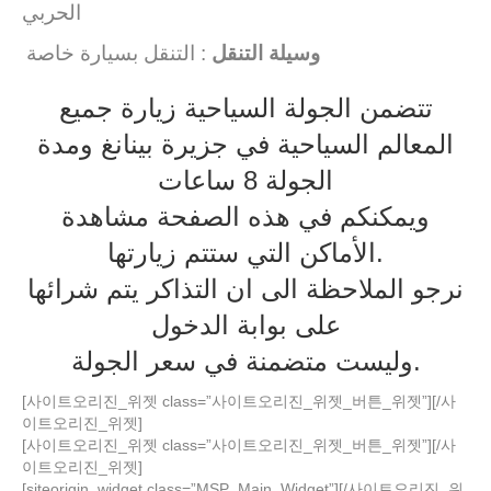
الحربي
وسيلة التنقل
: التنقل بسيارة خاصة
تتضمن الجولة السياحية زيارة جميع
المعالم السياحية في جزيرة بينانغ ومدة
الجولة 8 ساعات
ويمكنكم في هذه الصفحة مشاهدة
الأماكن التي ستتم زيارتها.
نرجو الملاحظة الى ان التذاكر يتم شرائها
على بوابة الدخول
وليست متضمنة في سعر الجولة.
[사이트오리진_위젯 class=”사이트오리진_위젯_버튼_위젯”]
[/사
이트오리진_위젯]
[사이트오리진_위젯 class=”사이트오리진_위젯_버튼_위젯”]
[/사
이트오리진_위젯]
[siteorigin_widget class=”MSP_Main_Widget”]
[/사이트오리진_위