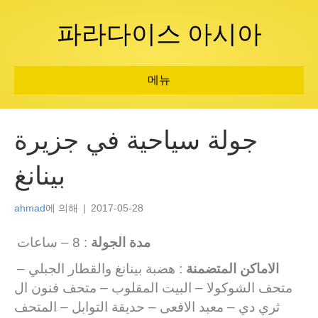
파라다이스 아시아
메뉴
جولة سياحية في جزيرة
بينانغ
ahmad
에 의해
|
2017-05-28
مدة الجولة
: 8 – ساعات
الاماكن المتضمنة
: هضبة بينانغ والقطار الجبلي –
متحف الشوكولا – البيت المقلوب – متحف فنون ال
ثري دي – معبد الافعى – حديقة التوابل – المتحف