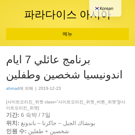
Korean
파라다이스 아시아
메뉴
برنامج عائلي 7 ايام
اندونيسيا شخصين وطفلين
ahmad
에 의해
|
2019-12-23
[사이트오리진_위젯 class=”사이트오리진_위젯_버튼_위젯”]
[/사
이트오리진_위젯]
기간:
6
숙박 / 7일
위치:
بونشاك الجبل – جاكرتا – باندونغ
인원 수:
شخصين + طفلين