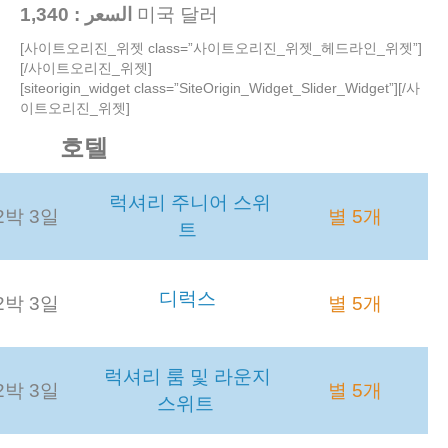
السعر : 1,340
미국 달러
[사이트오리진_위젯 class=”사이트오리진_위젯_헤드라인_위젯”]
[/사이트오리진_위젯]
[siteorigin_widget class=”SiteOrigin_Widget_Slider_Widget”]
[/사
이트오리진_위젯]
호텔
럭셔리 주니어 스위
2박 3일
별 5개
트
디럭스
2박 3일
별 5개
럭셔리 룸 및 라운지
2박 3일
별 5개
스위트