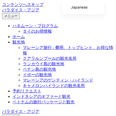
コンテンツへスキップ
Japanese
パラダイス・アジア
English
メニュー
Chinese (Taiwan)
ハネムーン・プログラム
タイのお得情報
Chinese (China)
ホーム
Korean
観光地
マレーシア旅行 - 費用、トップヒント、お得な情
Arabic
報
クアラルンプールの観光名所
ランカウイ島の観光地
ペナン島の観光地
イポーの観光地
マレーシアのゲンティン・ハイランド
キャメロンハイランドの観光名所
予約リクエスト
インドネシアのオファーと観光
ベトナムの旅行パッケージと観光
パラダイス・アジア