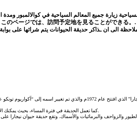
احية زيارة جميع المعالم السياحية في كوالالمبور ومدة الجولة 8
このページでは、訪問予定地を見ることができる。.
كما تعمل الحديقة في فترة المساء، بحيث يمكنك الاستمتاع بمشاهدة العديد من الحيوانات التي تكون في قمة نشاطها ليلاً.