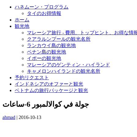
ハネムーン・プログラム
タイのお得情報
ホーム
観光地
マレーシア旅行 - 費用、トップヒント、お得な情
クアラルンプールの観光名所
ランカウイ島の観光地
ペナン島の観光地
イポーの観光地
マレーシアのゲンティン・ハイランド
キャメロンハイランドの観光名所
予約リクエスト
インドネシアのオファーと観光
ベトナムの旅行パッケージと観光
جولة في كوالالمبور 6-ساعات
ahmad
|
2016-10-13