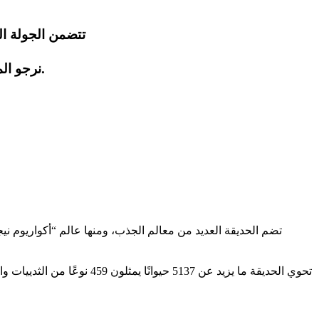
تتضمن الجولة السي
نرجو الملاحظة الى ان ـذاكر حديقة الحيوانات يتم شرائها على بوابة الدخول.