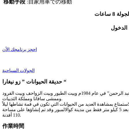
移動手段
:自家用車での移動
 ساعات
احجز برنامجك الأن
الجولات السياحية
حديقة الحيوانات ” زو نيغارا “
تضم الحديقة العديد من معالم الجذب، ومنها عالم “أكواريوم نيجارا” الذي افتتح عام 1972م والذي تم تغيير اسمه إلى “آكواريوم تونكو عبد الرحمن” في عام 1984م وبيت الطيور وبيت الزواحف وبيت القرود
وممشى سافانا ومملكة الثدييات.
تحوي الحديقة ما يزيد عن 5137 حيوانًا يمثلون 459 نوعًا من الثدييات والطيور والزواحف والبرمائيات والأسماك. وتقع حديقة حيوان نيجارا على بعد 5 كيلو متر فقط من مدينة كوالالمبور وقد تم إنشاؤها على مساحة
110 أفدنة.
作業時間