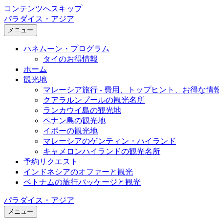
コンテンツへスキップ
パラダイス・アジア
メニュー
ハネムーン・プログラム
タイのお得情報
ホーム
観光地
マレーシア旅行 - 費用、トップヒント、お得な情
クアラルンプールの観光名所
ランカウイ島の観光地
ペナン島の観光地
イポーの観光地
マレーシアのゲンティン・ハイランド
キャメロンハイランドの観光名所
予約リクエスト
インドネシアのオファーと観光
ベトナムの旅行パッケージと観光
パラダイス・アジア
メニュー