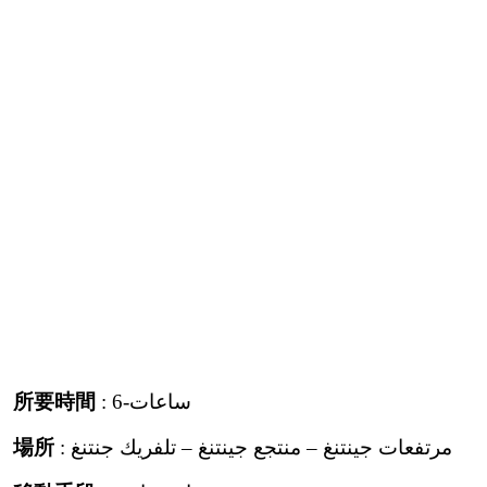
所要時間
: 6-ساعات
場所
: مرتفعات جينتنغ – منتجع جينتنغ – تلفريك جنتنغ