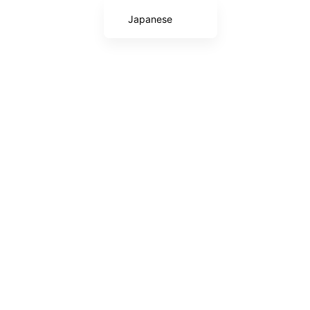
Japanese
English
Chinese (Taiwan)
Chinese (China)
Korean
Arabic