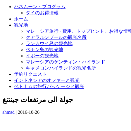
ハネムーン・プログラム
タイのお得情報
ホーム
観光地
マレーシア旅行 - 費用、トップヒント、お得な情
クアラルンプールの観光名所
ランカウイ島の観光地
ペナン島の観光地
イポーの観光地
マレーシアのゲンティン・ハイランド
キャメロンハイランドの観光名所
予約リクエスト
インドネシアのオファーと観光
ベトナムの旅行パッケージと観光
جولة الى مرتفعات جينتنغ
ahmad
|
2016-10-26