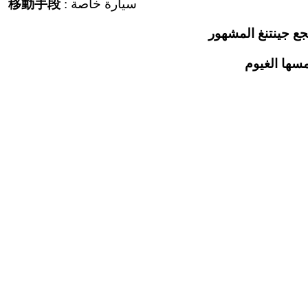
移動手段
: سيارة خاصة