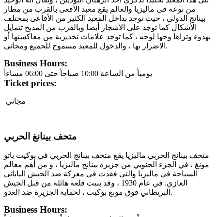
من نوعه فى ماليزيا والعالم يقع معبد الافعى بالقرب من مطار
بينانج الدولى ، حيث توجد بداخل المعبد الكثير من الأفاعى بمختلف
الأشكال كما توجد على الأشجار أيضا وبالقرب من المذبح تتمايل
بهدوء وتراها وجها لوجه ، كما توجد علامات تحذيرية من معاكستها أو
الاضرار بها ، والدخول للمعبد مسموح للجميع ومجانى.
Business Hours:
يومياً من الساعة 10:00 صباحاً حتى 06:00 مساءاً
Ticket prices:
مجاني
متحف بينانغ الحربي
متحف بينانج الحربي ماليزيا يقع متحف بينانج الحربي في بوكيت باتو
مونغ ، في الجزء الجنوبي من جزيرة بينانج ماليزيا ، و من أهم معالم
السياحة في ماليزيا والتي فقدت في معركة ضد الجيش الياباني
الغازي. في عام 1930 ، وقد بنيت قلعة هائلة من قبل الجيش
البريطاني فوق مونغ بوكيت ، لحماية الجزيرة ضد العدو.
Business Hours: