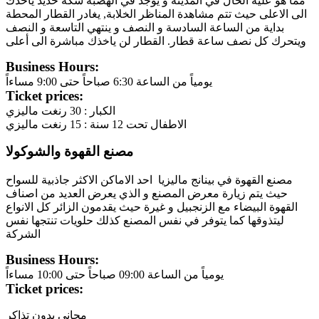
مما هو عليه الحال في المدينة و يوجد في الهضبة سكة حديد ياخذك
الى الاعلى حيث تتم مشاهدة المناظر الخلابة, يغادر القطار المحطة
بداية من الساعة السادسة و النصف و ينتهي التاسعة و النصف
ويتحرك كل نصف ساعة قطار. القطار لن ياخذك مباشرة الى أعلى
Business Hours:
يومياً من الساعة 6:30 صباحاً حتى 9:00 مساءاً
Ticket prices:
الكبار : 30 رنغت ماليزي
الاطفال تحت 12 سنة : 15 رنغت ماليزي
مصنع القهوة والشوكولا
مصنع القهوة في بينانج ماليزيا احد الاماكن الاكثر جاذبية للسواح
حيث يتم زيارة معرض المصنع و الذي يعرض العديد من اصناف
القهوة البيضاء مع الزنجبيل و غيرة حيث يقدمون الزائر كل الانواع
ليتذوقها كما يتوفر في نفس المصنع كذلك حلويات تنتجها نفس
الشركة
Business Hours:
يومياً من الساعة 09:00 صباحاً حتى 10:00 مساءاً
Ticket prices:
مجاني بدون تذاكر