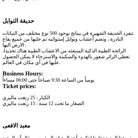
حديقة التوابل
تنفرد الحديقة الشهيرة في بينانج بوجود 500 نوع مختلف من النباتات
النادرة ، وتضم أعشاب وتوابل إستوائيه تم جلبها من جميع بقاع
الارض اليها .
الرائحة الطيبة الذكية المنبعثه من الاعشاب الطبية هناك تحديدا،
تعطي الزائر شعور بالهدوء والسكينة والاسترخاء لا يمكن الحصول
عليها في أي مكان في العالم.
Business Hours:
يومياً من الساعة 9:30 صباحاً حتى 06:00 مساءاً
Ticket prices:
الكبار : 25 رنغت ماليزي
الصغار ما تحت 12 سنة : 15 رنغت ماليزي
معبد الافعى
بنى هذا المعبد تخليدا لذكرى أحد الرهبان البوذيين ، ويقال أنه الوحيد