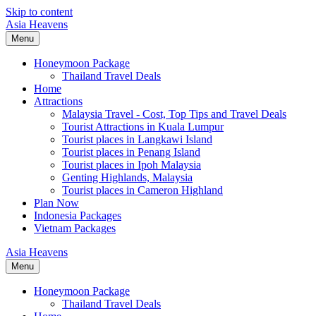
Skip to content
Asia Heavens
Menu
Honeymoon Package
Thailand Travel Deals
Home
Attractions
Malaysia Travel - Cost, Top Tips and Travel Deals
Tourist Attractions in Kuala Lumpur
Tourist places in Langkawi Island
Tourist places in Penang Island
Tourist places in Ipoh Malaysia
Genting Highlands, Malaysia
Tourist places in Cameron Highland
Plan Now
Indonesia Packages
Vietnam Packages
Asia Heavens
Menu
Honeymoon Package
Thailand Travel Deals