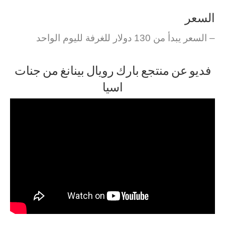
السعر
– السعر يبدأ من 130 دولار للغرفة لليوم الواحد
فديو عن منتجع بارك رويال بينانغ من جنات
اسيا