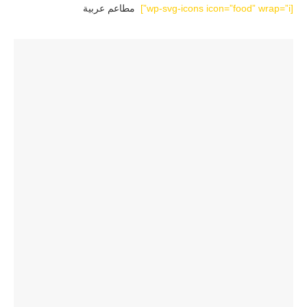
[wp-svg-icons icon=”food” wrap=”i”]
مطاعم عربية