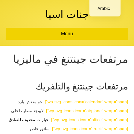
Arabic
جنات اسيا
Menu
مرتفعات جينتنغ في ماليزيا
مرتفعات جينتنغ والتلفريك
[wp-svg-icons icon=”calendar” wrap=”span”]
جو منعش بارد
[wp-svg-icons icon=”airplane” wrap=”span”]
لايوجد مطار داخلي
[wp-svg-icons icon=”office” wrap=”span”]
خيارات محدودة للفنادق
[wp-svg-icons icon=”truck” wrap=”span”]
سائق خاص