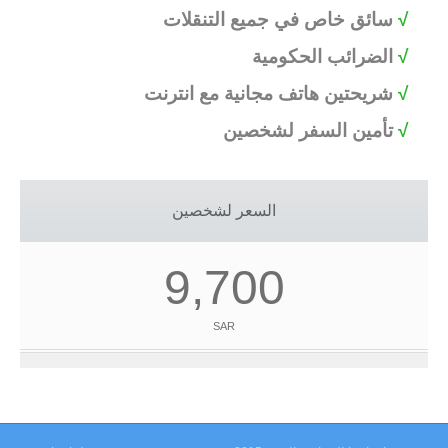
√
سائق خاص في جميع التنقلات
√
الضرائب الحكومية
√
شريحتين هاتف مجانية مع انترنت
√
تأمين السفر لشخصين
السعر لشخصين
9,700
SAR