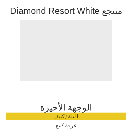
منتجع Diamond Resort White
الوجهة الأخيرة
1 ليلة / كييف
غرفة كينغ