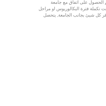
هذه الجامعة تابعة لأفضل جامعة حكومية في ماليزيا جامعة UM حيث تم الحصول على اتفاق مع جامعة
ت تكملة فترة البكالوريوس او مراحل
لجامعة رقم 1 من ناحية الموقع, حيث يتوفر كل شيئ بجانب الجامعة, يتحصل