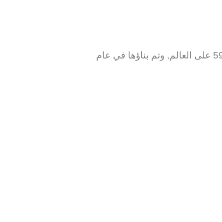
تضم اكثر من ٨٠٠٠ طالب من اكثر من ٧٠ بلد, هذه الجامعة من افضل جامعات ماليزيا وتعتبر رقم 59 على العالم, وتم بناؤها في عام